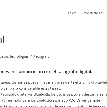
Inicio
Productos
il
uevas tecnologías
/
tacógrafo
nes en combinación con el tacógrafo digital.
tareas diarias se puedan hacer a través del teléfono móvil o tablet
ando de forma considerable estas tareas.
 tacógrafo digital vía Bluetooth, los usuarios podrán descargarse l
. Por ejemplo, para los conductores, la app VDO Driver permite
o a distancia del tacógrafo además de mostrar los datos de tiempos