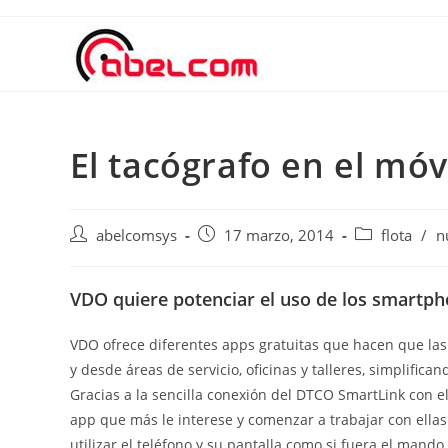
El tacógrafo en el móv
abelcomsys
17 marzo, 2014
flota
/
n
VDO quiere potenciar el uso de los smartpho
VDO ofrece diferentes apps gratuitas que hacen que las 
y desde áreas de servicio, oficinas y talleres, simplific
Gracias a la sencilla conexión del DTCO SmartLink con el
app que más le interese y comenzar a trabajar con ellas
utilizar el teléfono y su pantalla como si fuera el mand