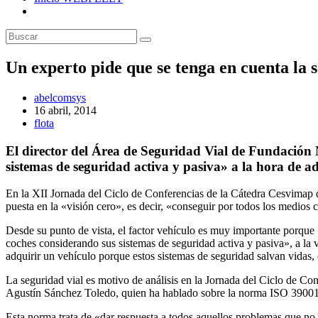
Un experto pide que se tenga en cuenta la 
Autor
abelcomsys
de
Publicación
16 abril, 2014
la
de
Categoría
flota
entrada:
la
de
entrada:
la
El director del Área de Seguridad Vial de Fundación 
entrada:
sistemas de seguridad activa y pasiva» a la hora de a
En la XII Jornada del Ciclo de Conferencias de la Cátedra Cesvimap 
puesta en la «visión cero», es decir, «conseguir por todos los medios 
Desde su punto de vista, el factor vehículo es muy importante porque
coches considerando sus sistemas de seguridad activa y pasiva», a la 
adquirir un vehículo porque estos sistemas de seguridad salvan vidas, 
La seguridad vial es motivo de análisis en la Jornada del Ciclo de Co
Agustín Sánchez Toledo, quien ha hablado sobre la norma ISO 39001 d
Esta norma trata de «dar respuesta a todos aquellos problemas que no e