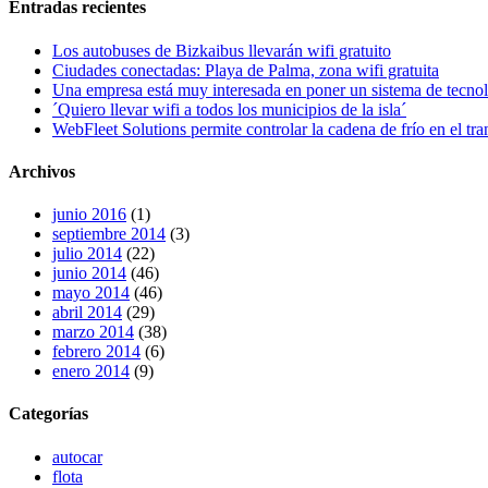
Entradas recientes
web
Los autobuses de Bizkaibus llevarán wifi gratuito
Ciudades conectadas: Playa de Palma, zona wifi gratuita
Una empresa está muy interesada en poner un sistema de tecnol
´Quiero llevar wifi a todos los municipios de la isla´
WebFleet Solutions permite controlar la cadena de frío en el tra
Archivos
junio 2016
(1)
septiembre 2014
(3)
julio 2014
(22)
junio 2014
(46)
mayo 2014
(46)
abril 2014
(29)
marzo 2014
(38)
febrero 2014
(6)
enero 2014
(9)
Categorías
autocar
flota