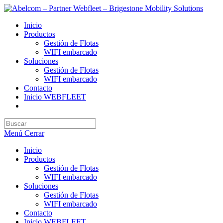
Saltar
al
Inicio
contenido
Productos
Gestión de Flotas
WIFI embarcado
Soluciones
Gestión de Flotas
WIFI embarcado
Contacto
Inicio WEBFLEET
Buscar
en
Menú
Cerrar
esta
web
Inicio
Productos
Gestión de Flotas
WIFI embarcado
Soluciones
Gestión de Flotas
WIFI embarcado
Contacto
Inicio WEBFLEET