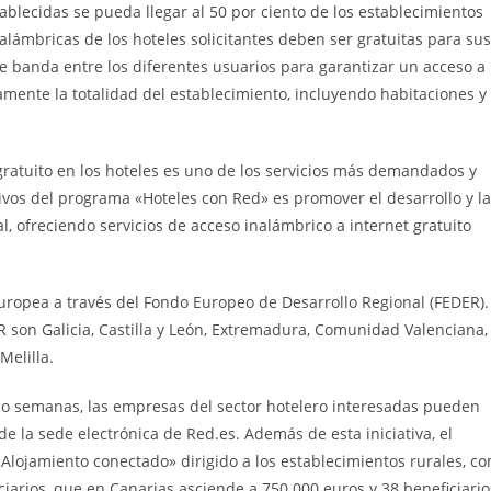
ablecidas se pueda llegar al 50 por ciento de los establecimientos
alámbricas de los hoteles solicitantes deben ser gratuitas para sus
de banda entre los diferentes usuarios para garantizar un acceso a
amente la totalidad del establecimiento, incluyendo habitaciones y
gratuito en los hoteles es uno de los servicios más demandados y
tivos del programa «Hoteles con Red» es promover el desarrollo y la
l, ofreciendo servicios de acceso inalámbrico a internet gratuito
uropea a través del Fondo Europeo de Desarrollo Regional (FEDER).
on Galicia, Castilla y León, Extremadura, Comunidad Valenciana,
Melilla.
co semanas, las empresas del sector hotelero interesadas pueden
de la sede electrónica de Red.es. Además de esta iniciativa, el
Alojamiento conectado» dirigido a los establecimientos rurales, co
ciarios, que en Canarias asciende a 750.000 euros y 38 beneficiario