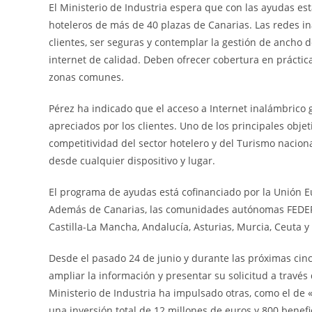
El Ministerio de Industria espera que con las ayudas est
hoteleros de más de 40 plazas de Canarias. Las redes in
clientes, ser seguras y contemplar la gestión de ancho 
internet de calidad. Deben ofrecer cobertura en práctic
zonas comunes.
Pérez ha indicado que el acceso a Internet inalámbrico 
apreciados por los clientes. Uno de los principales obje
competitividad del sector hotelero y del Turismo naciona
desde cualquier dispositivo y lugar.
El programa de ayudas está cofinanciado por la Unión E
Además de Canarias, las comunidades autónomas FEDER s
Castilla-La Mancha, Andalucía, Asturias, Murcia, Ceuta y 
Desde el pasado 24 de junio y durante las próximas cin
ampliar la información y presentar su solicitud a través 
Ministerio de Industria ha impulsado otras, como el de «
una inversión total de 12 millones de euros y 800 benefi